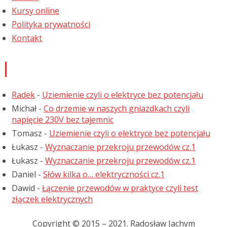
Kursy online
Polityka prywatności
Kontakt
Najnowsze komentarze
Radek
-
Uziemienie czyli o elektryce bez potencjału
Michał
-
Co drzemie w naszych gniazdkach czyli
napięcie 230V bez tajemnic
Tomasz
-
Uziemienie czyli o elektryce bez potencjału
Łukasz
-
Wyznaczanie przekroju przewodów cz.1
Łukasz
-
Wyznaczanie przekroju przewodów cz.1
Daniel
-
Słów kilka o… elektryczności cz.1
Dawid
-
Łączenie przewodów w praktyce czyli test
złączek elektrycznych
Copyright © 2015 – 2021. Radosław Jachym