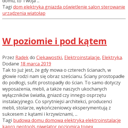
domu, to Twoja ...
Tagi
dom
elektryka
gniazda
oświetlenie
salon
sterowanie
urządzenia
wiatołap
W poziomie i pod kątem
Przez
Radek
do
Ciekawostki
,
Elektroinstalacje
,
Elektryka
.
Dodane
18 marca 2019
Tak to już jest, że gdy mowa o czterech ścianach, w
głowie rodzi nam się obraz sześcianu. Ściany prostopadłe
do podłogi, sufit prostopadły do ścian. To samo dotyczy
wyposażenia, mebli, a także naszych ukochanych
wyłączników światła, gniazd czy innego osprzętu
instalacyjnego. Co sprytniejsi architekci, producenci
mebli, stolarze, wykończeniowcy eksperymentują z
sukcesem z kątami i krzywiznami, ...
Tagi
budowa domu
domowa elektryka
elektroinstalacje
kapro
neotools
niwelator
poziomica
topex