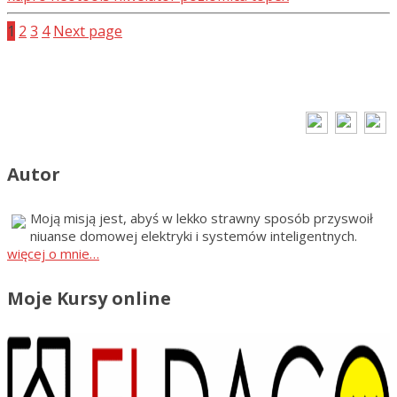
Stronicowanie
1
2
3
4
Next page
wpisów
Autor
Moją misją jest, abyś w lekko strawny sposób przyswoił
niuanse domowej elektryki i systemów inteligentnych.
więcej o mnie…
Moje Kursy online