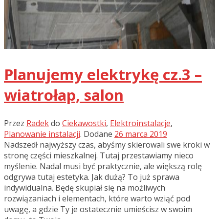
Planujemy elektrykę cz.3 –
wiatrołap, salon
Przez
Radek
do
Ciekawostki
,
Elektroinstalacje
,
Planowanie instalacji
.
Dodane
26 marca 2019
Nadszedł najwyższy czas, abyśmy skierowali swe kroki w
stronę części mieszkalnej. Tutaj przestawiamy nieco
myślenie. Nadal musi być praktycznie, ale większą rolę
odgrywa tutaj estetyka. Jak dużą? To już sprawa
indywidualna. Będę skupiał się na możliwych
rozwiązaniach i elementach, które warto wziąć pod
uwagę, a gdzie Ty je ostatecznie umieścisz w swoim