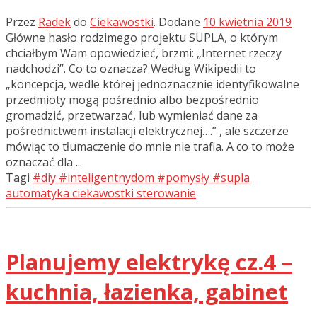
Przez
Radek
do
Ciekawostki
.
Dodane
10 kwietnia 2019
Główne hasło rodzimego projektu SUPLA, o którym
chciałbym Wam opowiedzieć, brzmi: „Internet rzeczy
nadchodzi”. Co to oznacza? Według Wikipedii to
„koncepcja, wedle której jednoznacznie identyfikowalne
przedmioty mogą pośrednio albo bezpośrednio
gromadzić, przetwarzać, lub wymieniać dane za
pośrednictwem instalacji elektrycznej….” , ale szczerze
mówiąc to tłumaczenie do mnie nie trafia. A co to może
oznaczać dla ...
Tagi
#diy
#inteligentnydom
#pomysły
#supla
automatyka
ciekawostki
sterowanie
Planujemy elektrykę cz.4 –
kuchnia, łazienka, gabinet