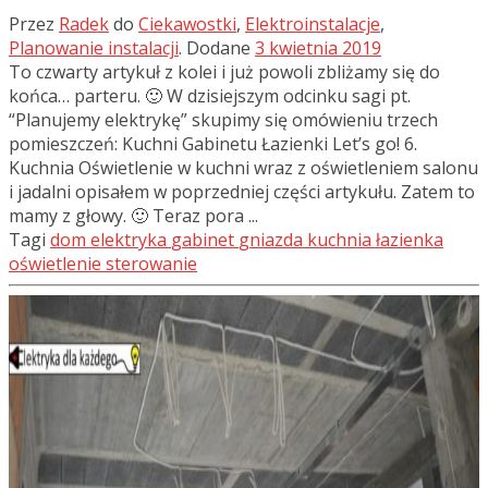
Przez
Radek
do
Ciekawostki
,
Elektroinstalacje
,
Planowanie instalacji
.
Dodane
3 kwietnia 2019
To czwarty artykuł z kolei i już powoli zbliżamy się do
końca… parteru. 🙂 W dzisiejszym odcinku sagi pt.
“Planujemy elektrykę” skupimy się omówieniu trzech
pomieszczeń: Kuchni Gabinetu Łazienki Let’s go! 6.
Kuchnia Oświetlenie w kuchni wraz z oświetleniem salonu
i jadalni opisałem w poprzedniej części artykułu. Zatem to
mamy z głowy. 🙂 Teraz pora ...
Tagi
dom
elektryka
gabinet
gniazda
kuchnia
łazienka
oświetlenie
sterowanie