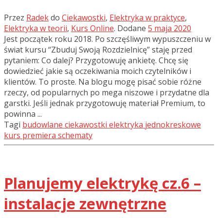
Przez
Radek
do
Ciekawostki
,
Elektryka w praktyce
,
Elektryka w teorii
,
Kurs Online
.
Dodane
5 maja 2020
Jest początek roku 2018. Po szczęśliwym wypuszczeniu w
świat kursu “Zbuduj Swoją Rozdzielnicę” staję przed
pytaniem: Co dalej? Przygotowuję ankietę. Chcę się
dowiedzieć jakie są oczekiwania moich czytelników i
klientów. To proste. Na blogu mogę pisać sobie różne
rzeczy, od popularnych po mega niszowe i przydatne dla
garstki. Jeśli jednak przygotowuję materiał Premium, to
powinna ...
Tagi
budowlane
ciekawostki
elektryka
jednokreskowe
kurs
premiera
schematy
Planujemy elektrykę cz.6 –
instalacje zewnętrzne