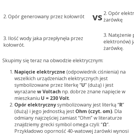
2. Opór elek
vs
2. Opór generowany przez kołowrót
żarówkę
3. Natężenie 
3. Ilość wody jaka przepłynęła przez
elektronów) j
kołowrót.
żarówkę.
Skupimy się teraz na obwodzie elektrycznym:
Napięcie elektryczne
(odpowiednik ciśnienia) na
wszelkich urządzeniach elektrycznych jest
symbolizowane przez literkę “
U
” (dużą) i jest
wyrażane
w Voltach
np. dobrze znane napięcie w
mieszkaniu
U = 230 Volt
.
Opór elektryczny
symbolizowany jest literką “
R
”
(dużą) i jego jednostką jest
Ohm (czyt. om)
. Dla
odmiany najczęściej zamiast “Ohm” w literaturze
znajdziemy grecki symbol omega czyli: “
Ω
“.
Przykładowo oporność 40-watowej żarówki wynosi