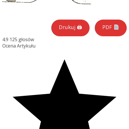
Drukuj 🖨
PDF
4.9
125
głosów
Ocena Artykułu