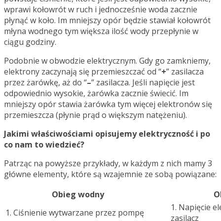
wprawi kołowrót w ruch i jednocześnie woda zacznie
płynąć w koło. Im mniejszy opór będzie stawiał kołowrót
młyna wodnego tym większa ilość wody przepłynie w
ciągu godziny.
Podobnie w obwodzie elektrycznym. Gdy go zamkniemy,
elektrony zaczynają się przemieszczać od “
+
” zasilacza
przez żarówkę, aż do “
–
” zasilacza. Jeśli napięcie jest
odpowiednio wysokie, żarówka zacznie świecić. Im
mniejszy opór stawia żarówka tym więcej elektronów się
przemieszcza (płynie prąd o większym natężeniu).
Jakimi właściwościami opisujemy elektryczność i po
co nam to wiedzieć?
Patrząc na powyższe przykłady, w każdym z nich mamy 3
główne elementy, które są wzajemnie ze sobą powiązane:
Obieg wodny
O
1. Napięcie e
1. Ciśnienie wytwarzane przez pompę
zasilacz