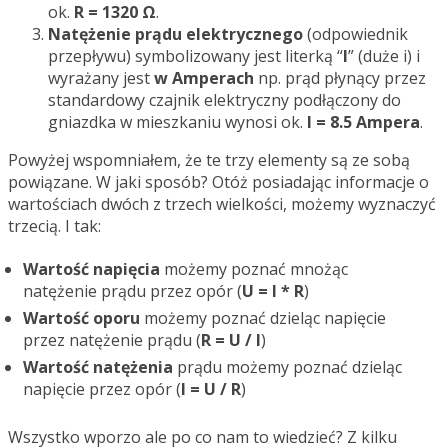
ok.
R = 1320 Ω
.
Natężenie prądu elektrycznego
(odpowiednik
przepływu) symbolizowany jest literką “
I
” (duże i) i
wyrażany jest
w Amperach
np. prąd płynący przez
standardowy czajnik elektryczny podłączony do
gniazdka w mieszkaniu wynosi ok.
I = 8.5 Ampera
.
Powyżej wspomniałem, że te trzy elementy są ze sobą
powiązane. W jaki sposób? Otóż posiadając informacje o
wartościach dwóch z trzech wielkości, możemy wyznaczyć
trzecią. I tak:
Wartość napięcia
możemy poznać mnożąc
natężenie prądu przez opór (
U = I * R
)
Wartość oporu
możemy poznać dzieląc napięcie
przez natężenie prądu (
R = U / I
)
Wartość natężenia
prądu możemy poznać dzieląc
napięcie przez opór (
I = U / R
)
Wszystko wporzo ale po co nam to wiedzieć? Z kilku