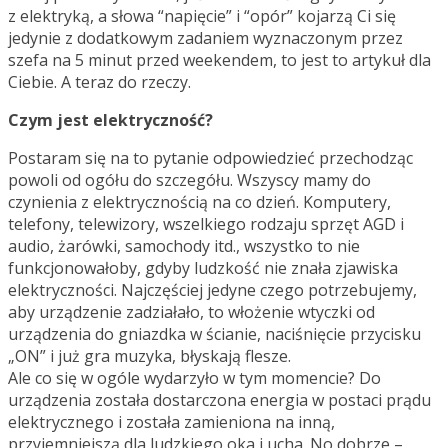
z elektryką, a słowa “napięcie” i “opór” kojarzą Ci się
jedynie z dodatkowym zadaniem wyznaczonym przez
szefa na 5 minut przed weekendem, to jest to artykuł dla
Ciebie. A teraz do rzeczy.
Czym jest elektryczność?
Postaram się na to pytanie odpowiedzieć przechodząc
powoli od ogółu do szczegółu. Wszyscy mamy do
czynienia z elektrycznością na co dzień. Komputery,
telefony, telewizory, wszelkiego rodzaju sprzęt AGD i
audio, żarówki, samochody itd., wszystko to nie
funkcjonowałoby, gdyby ludzkość nie znała zjawiska
elektryczności. Najczęściej jedyne czego potrzebujemy,
aby urządzenie zadziałało, to włożenie wtyczki od
urządzenia do gniazdka w ścianie, naciśnięcie przycisku
„ON” i już gra muzyka, błyskają flesze.
Ale co się w ogóle wydarzyło w tym momencie? Do
urządzenia została dostarczona energia w postaci prądu
elektrycznego i została zamieniona na inną,
przyjemniejszą dla ludzkiego oka i ucha. No dobrze –