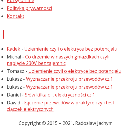
Kursy online
Polityka prywatności
Kontakt
Najnowsze komentarze
Radek
-
Uziemienie czyli o elektryce bez potencjału
Michał
-
Co drzemie w naszych gniazdkach czyli
napięcie 230V bez tajemnic
Tomasz
-
Uziemienie czyli o elektryce bez potencjału
Łukasz
-
Wyznaczanie przekroju przewodów cz.1
Łukasz
-
Wyznaczanie przekroju przewodów cz.1
Daniel
-
Słów kilka o… elektryczności cz.1
Dawid
-
Łączenie przewodów w praktyce czyli test
złączek elektrycznych
Copyright © 2015 – 2021. Radosław Jachym