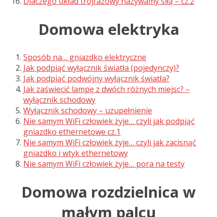
Dlaczego układ trójfazowy nazywamy siłą – cz.2
Domowa elektryka
Sposób na… gniazdko elektryczne
Jak podpiąć wyłącznik światła (pojedynczy)?
Jak podpiąć podwójny wyłącznik światła?
Jak zaświecić lampę z dwóch różnych miejsc? –
wyłącznik schodowy
Wyłącznik schodowy – uzupełnienie
Nie samym WiFi człowiek żyje… czyli jak podpiąć
gniazdko ethernetowe cz.1
Nie samym WiFi człowiek żyje… czyli jak zacisnąć
gniazdko i wtyk ethernetowy
Nie samym WiFi człowiek żyje… pora na testy
Domowa rozdzielnica w
małym palcu