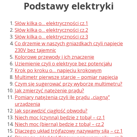
Podstawy elektryki
Słów kilka o… elektryczności cz.1
Słów kilka o… elektryczności cz.2
Słów kilka o… elektryczności cz.3
Co drzemie w naszych gniazdkach czyli napięcie
230V bez tajemnic
Kolorowe przewody i ich znaczenie
Uziemienie czyli o elektryce bez potencjału
Krok po kroku o… napięciu krokowym
Multimetr pierwsze starcie – pomiar napięcia
Czym się sugerować przy wyborze multimetru?
Jak zmierzyć natężenie prądu?
Pomiary natężenia czyli ile prądu „ciągną”
urządzenia
Jak sprawdzić ciągłość obwodu?
Niech moc (czynna) będzie z tobą! – cz.1
Niech moc (bierna) będzie z tobą! – cz.2
Dlaczego układ trójfazowy nazywamy siłą – cz.1