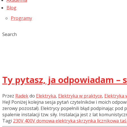
Akademia
Blog
Programy
Search
Ty pytasz, ja odpowiadam – s
Przez
Radek
do
Elektryka
,
Elektryka w praktyce
,
Elektryka w
Hej! Poniżej kolejna sesja pytań czytelników i moich odpow
zerowy pozostał). Elektrycy popełnili błąd podpinając pod
spalenie instalacji tzw. siły. Instalacja jest z lat komunisty
Tagi
230V
400V
domowa elektryka
skrzynka licznikowa
taś