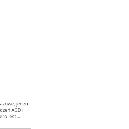
fazowe, jeden
ądzeń AGD i
o jest ...