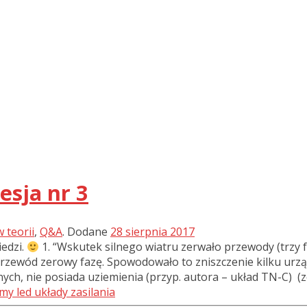
esja nr 3
 teorii
,
Q&A
.
Dodane
28 sierpnia 2017
iedzi.
1. “Wskutek silnego wiatru zerwało przewody (trzy 
 przewód zerowy fazę. Spowodowało to zniszczenie kilku urz
cznych, nie posiada uziemienia (przyp. autora – układ TN-C) (zer
my led
układy zasilania