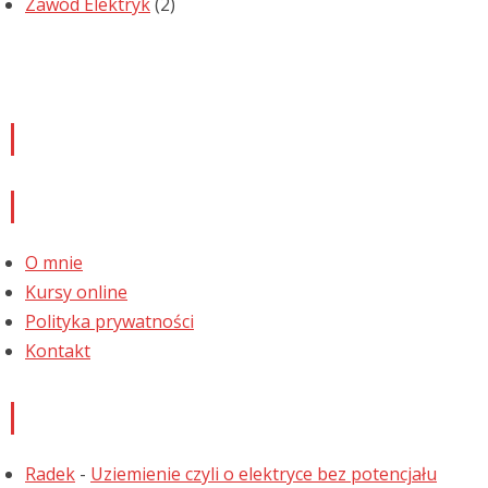
Zawód Elektryk
(2)
Newsletter
Informacje
O mnie
Kursy online
Polityka prywatności
Kontakt
Najnowsze komentarze
Radek
-
Uziemienie czyli o elektryce bez potencjału