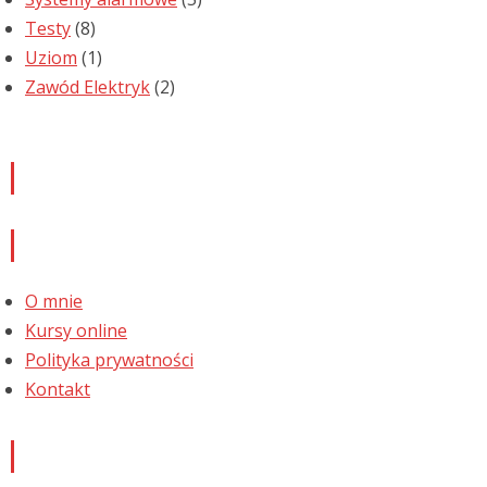
Testy
(8)
Uziom
(1)
Zawód Elektryk
(2)
Newsletter
Informacje
O mnie
Kursy online
Polityka prywatności
Kontakt
Najnowsze komentarze