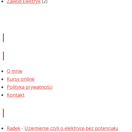
Zawód Elektryk
(2)
Newsletter
Informacje
O mnie
Kursy online
Polityka prywatności
Kontakt
Najnowsze komentarze
Radek
-
Uziemienie czyli o elektryce bez potencjału