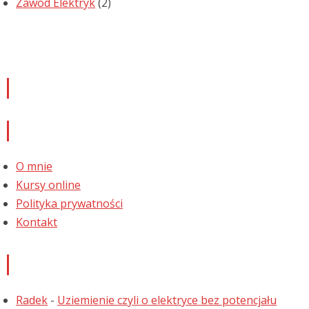
Zawód Elektryk
(2)
Newsletter
Informacje
O mnie
Kursy online
Polityka prywatności
Kontakt
Najnowsze komentarze
Radek
-
Uziemienie czyli o elektryce bez potencjału