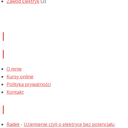
Zawód Elektryk
(2)
Newsletter
Informacje
O mnie
Kursy online
Polityka prywatności
Kontakt
Najnowsze komentarze
Radek
-
Uziemienie czyli o elektryce bez potencjału