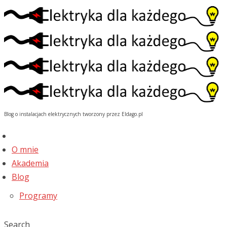
Blog o instalacjach elektrycznych tworzony przez Eldago.pl
O mnie
Akademia
Blog
Programy
Search