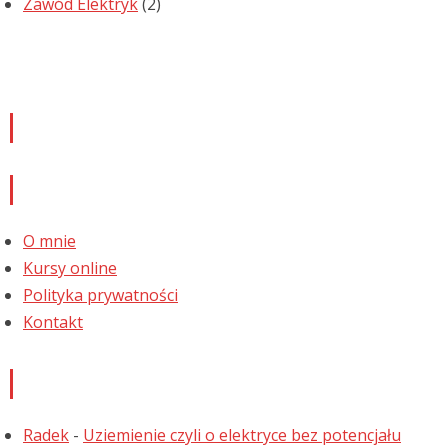
Zawód Elektryk
(2)
Newsletter
Informacje
O mnie
Kursy online
Polityka prywatności
Kontakt
Najnowsze komentarze
Radek
-
Uziemienie czyli o elektryce bez potencjału