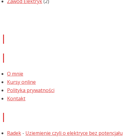
Zawód Elektryk
(2)
Newsletter
Informacje
O mnie
Kursy online
Polityka prywatności
Kontakt
Najnowsze komentarze
Radek
-
Uziemienie czyli o elektryce bez potencjału