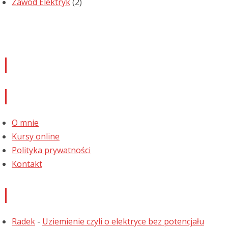
Zawód Elektryk
(2)
Newsletter
Informacje
O mnie
Kursy online
Polityka prywatności
Kontakt
Najnowsze komentarze
Radek
-
Uziemienie czyli o elektryce bez potencjału