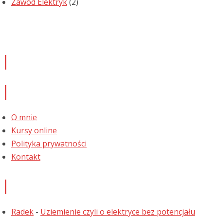
Zawód Elektryk
(2)
Newsletter
Informacje
O mnie
Kursy online
Polityka prywatności
Kontakt
Najnowsze komentarze
Radek
-
Uziemienie czyli o elektryce bez potencjału