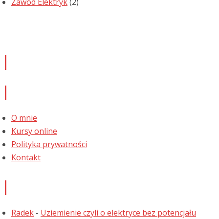
Zawód Elektryk
(2)
Newsletter
Informacje
O mnie
Kursy online
Polityka prywatności
Kontakt
Najnowsze komentarze
Radek
-
Uziemienie czyli o elektryce bez potencjału