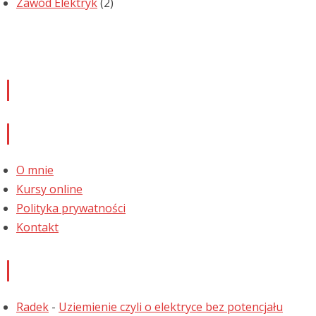
Zawód Elektryk
(2)
Newsletter
Informacje
O mnie
Kursy online
Polityka prywatności
Kontakt
Najnowsze komentarze
Radek
-
Uziemienie czyli o elektryce bez potencjału