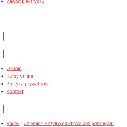
Zawód Elektryk
(2)
Newsletter
Informacje
O mnie
Kursy online
Polityka prywatności
Kontakt
Najnowsze komentarze
Radek
-
Uziemienie czyli o elektryce bez potencjału