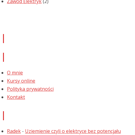
Zawód Elektryk
(2)
Newsletter
Informacje
O mnie
Kursy online
Polityka prywatności
Kontakt
Najnowsze komentarze
Radek
-
Uziemienie czyli o elektryce bez potencjału