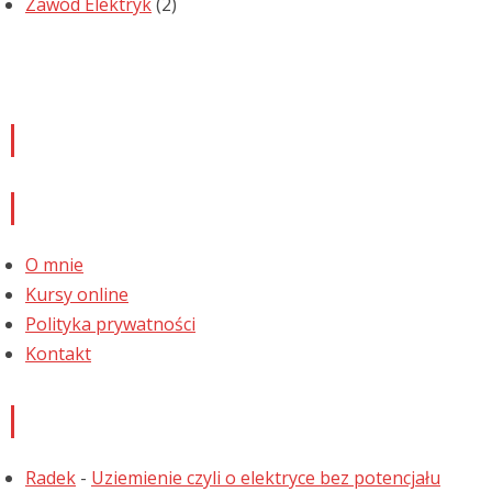
Zawód Elektryk
(2)
Newsletter
Informacje
O mnie
Kursy online
Polityka prywatności
Kontakt
Najnowsze komentarze
Radek
-
Uziemienie czyli o elektryce bez potencjału