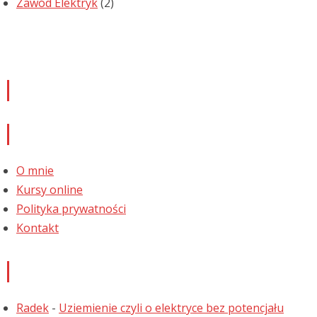
Zawód Elektryk
(2)
Newsletter
Informacje
O mnie
Kursy online
Polityka prywatności
Kontakt
Najnowsze komentarze
Radek
-
Uziemienie czyli o elektryce bez potencjału