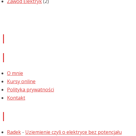
Zawód Elektryk
(2)
Newsletter
Informacje
O mnie
Kursy online
Polityka prywatności
Kontakt
Najnowsze komentarze
Radek
-
Uziemienie czyli o elektryce bez potencjału