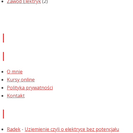
Zawód Elektryk
(2)
Newsletter
Informacje
O mnie
Kursy online
Polityka prywatności
Kontakt
Najnowsze komentarze
Radek
-
Uziemienie czyli o elektryce bez potencjału