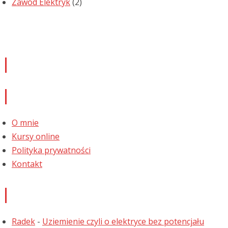
Zawód Elektryk
(2)
Newsletter
Informacje
O mnie
Kursy online
Polityka prywatności
Kontakt
Najnowsze komentarze
Radek
-
Uziemienie czyli o elektryce bez potencjału