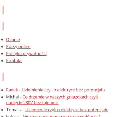
Newsletter
Informacje
O mnie
Kursy online
Polityka prywatności
Kontakt
Najnowsze komentarze
Radek
-
Uziemienie czyli o elektryce bez potencjału
Michał
-
Co drzemie w naszych gniazdkach czyli
napięcie 230V bez tajemnic
Tomasz
-
Uziemienie czyli o elektryce bez potencjału
Łukasz
-
Wyznaczanie przekroju przewodów cz.1