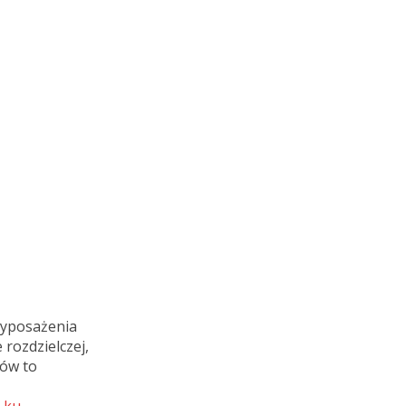
wyposażenia
 rozdzielczej,
tów to