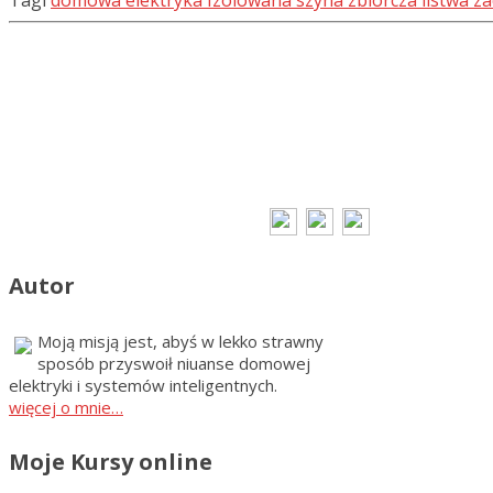
Tagi
domowa elektryka
Izolowana szyna zbiorcza
listwa z
Autor
Moją misją jest, abyś w lekko strawny
sposób przyswoił niuanse domowej
elektryki i systemów inteligentnych.
więcej o mnie…
Moje Kursy online