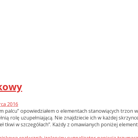
tkowy
rca 2016
ym palcu” opowiedziałem o elementach stanowiących trzon 
nią rolę uzupełniającą. Nie znajdziecie ich w każdej skrzynce
beł tkwi w szczegółach”. Każdy z omawianych poniżej elemen