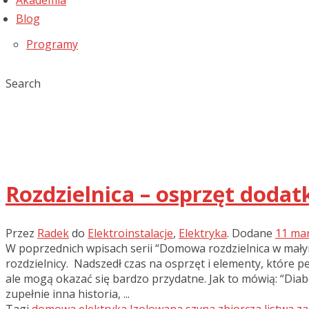
Akademia
Blog
Programy
Search
Rozdzielnica – osprzęt doda
Przez
Radek
do
Elektroinstalacje
,
Elektryka
.
Dodane
11 ma
W poprzednich wpisach serii “Domowa rozdzielnica w mał
rozdzielnicy. Nadszedł czas na osprzęt i elementy, które peł
ale mogą okazać się bardzo przydatne. Jak to mówią: “Dia
zupełnie inna historia, ...