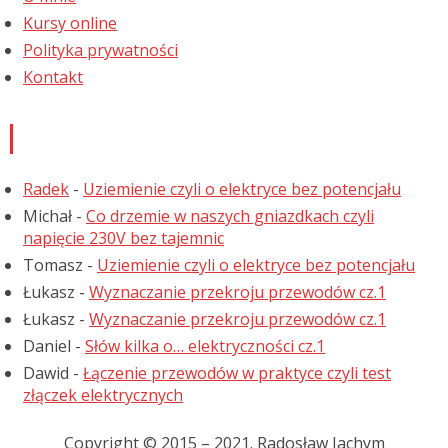
Kursy online
Polityka prywatności
Kontakt
Najnowsze komentarze
Radek
-
Uziemienie czyli o elektryce bez potencjału
Michał
-
Co drzemie w naszych gniazdkach czyli
napięcie 230V bez tajemnic
Tomasz
-
Uziemienie czyli o elektryce bez potencjału
Łukasz
-
Wyznaczanie przekroju przewodów cz.1
Łukasz
-
Wyznaczanie przekroju przewodów cz.1
Daniel
-
Słów kilka o… elektryczności cz.1
Dawid
-
Łączenie przewodów w praktyce czyli test
złączek elektrycznych
Copyright © 2015 – 2021. Radosław Jachym