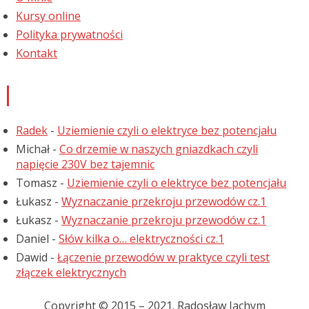
Kursy online
Polityka prywatności
Kontakt
Najnowsze komentarze
Radek
-
Uziemienie czyli o elektryce bez potencjału
Michał
-
Co drzemie w naszych gniazdkach czyli
napięcie 230V bez tajemnic
Tomasz
-
Uziemienie czyli o elektryce bez potencjału
Łukasz
-
Wyznaczanie przekroju przewodów cz.1
Łukasz
-
Wyznaczanie przekroju przewodów cz.1
Daniel
-
Słów kilka o… elektryczności cz.1
Dawid
-
Łączenie przewodów w praktyce czyli test
złączek elektrycznych
Copyright © 2015 – 2021. Radosław Jachym