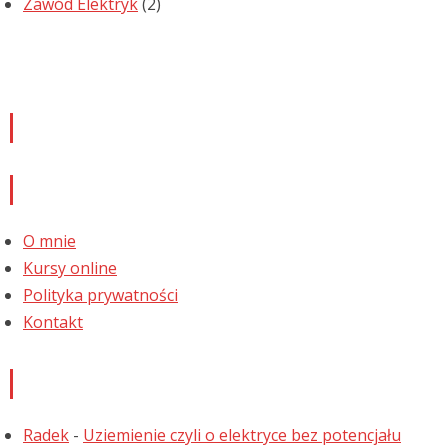
Zawód Elektryk
(2)
Newsletter
Informacje
O mnie
Kursy online
Polityka prywatności
Kontakt
Najnowsze komentarze
Radek
-
Uziemienie czyli o elektryce bez potencjału