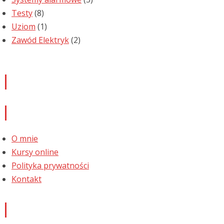
Testy
(8)
Uziom
(1)
Zawód Elektryk
(2)
Newsletter
Informacje
O mnie
Kursy online
Polityka prywatności
Kontakt
Najnowsze komentarze