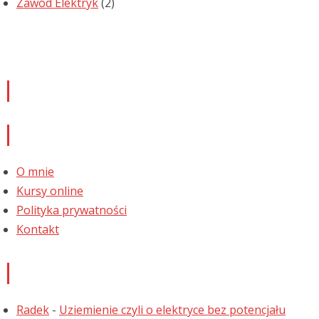
Zawód Elektryk
(2)
Newsletter
Informacje
O mnie
Kursy online
Polityka prywatności
Kontakt
Najnowsze komentarze
Radek
-
Uziemienie czyli o elektryce bez potencjału