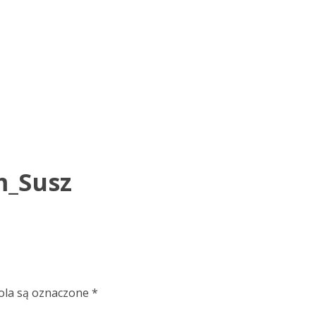
m_Susz
la są oznaczone
*