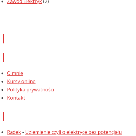
Zawód Elektryk
(2)
Newsletter
Informacje
O mnie
Kursy online
Polityka prywatności
Kontakt
Najnowsze komentarze
Radek
-
Uziemienie czyli o elektryce bez potencjału