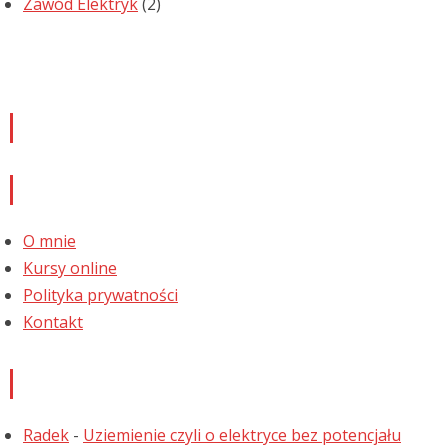
Zawód Elektryk
(2)
Newsletter
Informacje
O mnie
Kursy online
Polityka prywatności
Kontakt
Najnowsze komentarze
Radek
-
Uziemienie czyli o elektryce bez potencjału