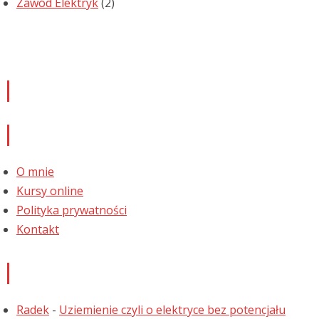
Zawód Elektryk
(2)
Newsletter
Informacje
O mnie
Kursy online
Polityka prywatności
Kontakt
Najnowsze komentarze
Radek
-
Uziemienie czyli o elektryce bez potencjału