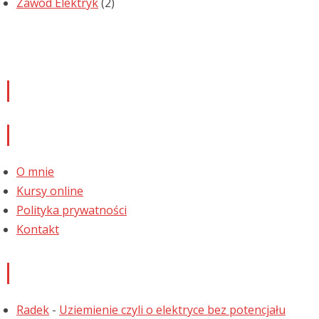
Zawód Elektryk
(2)
Newsletter
Informacje
O mnie
Kursy online
Polityka prywatności
Kontakt
Najnowsze komentarze
Radek
-
Uziemienie czyli o elektryce bez potencjału