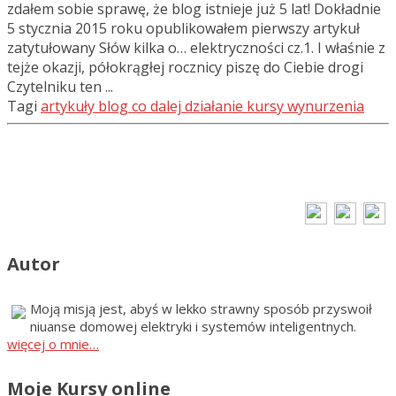
zdałem sobie sprawę, że blog istnieje już 5 lat! Dokładnie
5 stycznia 2015 roku opublikowałem pierwszy artykuł
zatytułowany Słów kilka o… elektryczności cz.1. I właśnie z
tejże okazji, półokrągłej rocznicy piszę do Ciebie drogi
Czytelniku ten ...
Tagi
artykuły
blog
co dalej
działanie
kursy
wynurzenia
Autor
Moją misją jest, abyś w lekko strawny sposób przyswoił
niuanse domowej elektryki i systemów inteligentnych.
więcej o mnie…
Moje Kursy online