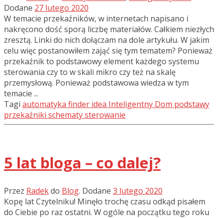
Dodane
27 lutego 2020
W temacie przekaźników, w internetach napisano i
nakręcono dość sporą liczbę materiałów. Całkiem niezłych
zresztą. Linki do nich dołączam na dole artykułu. W jakim
celu więc postanowiłem zająć się tym tematem? Ponieważ
przekaźnik to podstawowy element każdego systemu
sterowania czy to w skali mikro czy też na skalę
przemysłową. Ponieważ podstawowa wiedza w tym
temacie ...
Tagi
automatyka
finder
idea
Inteligentny Dom
podstawy
przekaźniki
schematy
sterowanie
5 lat bloga – co dalej?
Przez
Radek
do
Blog
.
Dodane
3 lutego 2020
Kopę lat Czytelniku! Minęło trochę czasu odkąd pisałem
do Ciebie po raz ostatni. W ogóle na początku tego roku