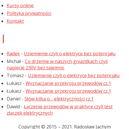
Kursy online
Polityka prywatności
Kontakt
Najnowsze komentarze
Radek
-
Uziemienie czyli o elektryce bez potencjału
Michał
-
Co drzemie w naszych gniazdkach czyli
napięcie 230V bez tajemnic
Tomasz
-
Uziemienie czyli o elektryce bez potencjału
Łukasz
-
Wyznaczanie przekroju przewodów cz.1
Łukasz
-
Wyznaczanie przekroju przewodów cz.1
Daniel
-
Słów kilka o… elektryczności cz.1
Dawid
-
Łączenie przewodów w praktyce czyli test
złączek elektrycznych
Copyright © 2015 – 2021. Radosław Jachym