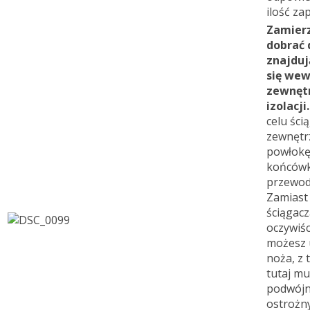
ilość za
Zamier
dobrać 
znajduj
się wew
zewnęt
izolacji.
celu śc
zewnętr
powłokę
końcówk
przewod
Zamiast
ściągac
oczywiśc
możesz 
noża, z 
tutaj mu
podwójn
ostrożn