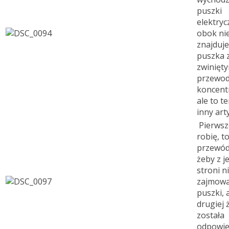
puszki
elektryc
obok ni
znajduje
puszka 
zwinięt
przewo
koncent
ale to t
inny art
Pierwsz
robię, t
przewód
żeby z j
stroni n
zajmowa
puszki, a
drugiej 
została
odpowie