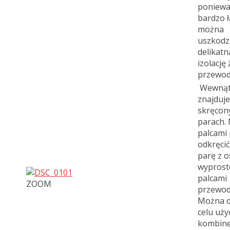
poniewa
bardzo 
można
uszkodz
delikatn
izolację 
przewod
Wewnąt
znajduje 
skręcon
parach. 
palcami
odkręci
parę z o
wypros
palcami
ZOOM
przewod
Można d
celu uży
kombine