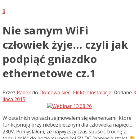
8
Nie samym WiFi
człowiek żyje… czyli jak
podpiąć gniazdko
ethernetowe cz.1
Przez
Radek
do
Domowa sieć
,
Elektroinstalacje
.
Dodane
3
lipca 2015
W ostatnich wpisach zajmowałem się elementami, które
funkcjonują przy niebezpiecznym dla człowieka napięciu
230V. Pomyślałem, że najwyższy czas spuścić trochę z
tonu i zejść do poziomu poniżej 5V DC (napięcie stałe).