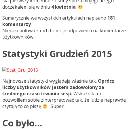
Na pierwszy komentarz osoby spoza mojego kręgu
doczekałem się w dniu
4 kwietnia
.
Sumarycznie we wszystkich artykułach napisano
181
komentarzy
.
Niecała połowa z nich to moje odpowiedzi na komentarze
użytkowników.
Statystyki Grudzień 2015
Najnowsze statystyki wyglądają właśnie tak.
Oprócz
liczby użytkowników jestem zadowolony ze
średniego czasu trwania sesji.
Wskaźnik ten
pozwoliłem sobie zinterpretować tak, że ludzie naprawdę
czytają to co piszę
. Super!
Co było…