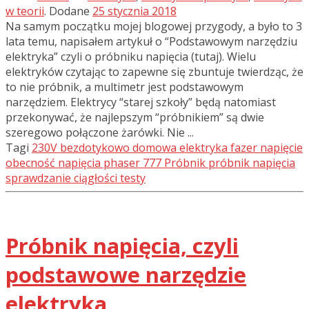
w teorii
.
Dodane
25 stycznia 2018
Na samym początku mojej blogowej przygody, a było to 3
lata temu, napisałem artykuł o “Podstawowym narzędziu
elektryka” czyli o próbniku napięcia (tutaj). Wielu
elektryków czytając to zapewne się zbuntuje twierdząc, że
to nie próbnik, a multimetr jest podstawowym
narzędziem. Elektrycy “starej szkoły” będą natomiast
przekonywać, że najlepszym “próbnikiem” są dwie
szeregowo połączone żarówki. Nie ...
Tagi
230V
bezdotykowo
domowa elektryka
fazer
napięcie
obecność napięcia
phaser 777
Próbnik
próbnik napięcia
sprawdzanie ciągłości
testy
Próbnik napięcia, czyli
podstawowe narzędzie
elektryka