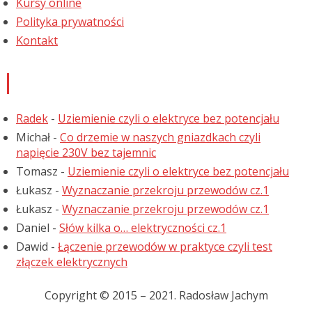
Kursy online
Polityka prywatności
Kontakt
Najnowsze komentarze
Radek
-
Uziemienie czyli o elektryce bez potencjału
Michał
-
Co drzemie w naszych gniazdkach czyli
napięcie 230V bez tajemnic
Tomasz
-
Uziemienie czyli o elektryce bez potencjału
Łukasz
-
Wyznaczanie przekroju przewodów cz.1
Łukasz
-
Wyznaczanie przekroju przewodów cz.1
Daniel
-
Słów kilka o… elektryczności cz.1
Dawid
-
Łączenie przewodów w praktyce czyli test
złączek elektrycznych
Copyright © 2015 – 2021. Radosław Jachym