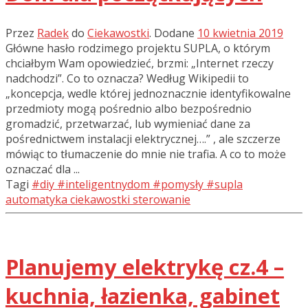
Przez
Radek
do
Ciekawostki
.
Dodane
10 kwietnia 2019
Główne hasło rodzimego projektu SUPLA, o którym
chciałbym Wam opowiedzieć, brzmi: „Internet rzeczy
nadchodzi”. Co to oznacza? Według Wikipedii to
„koncepcja, wedle której jednoznacznie identyfikowalne
przedmioty mogą pośrednio albo bezpośrednio
gromadzić, przetwarzać, lub wymieniać dane za
pośrednictwem instalacji elektrycznej….” , ale szczerze
mówiąc to tłumaczenie do mnie nie trafia. A co to może
oznaczać dla ...
Tagi
#diy
#inteligentnydom
#pomysły
#supla
automatyka
ciekawostki
sterowanie
Planujemy elektrykę cz.4 –
kuchnia, łazienka, gabinet