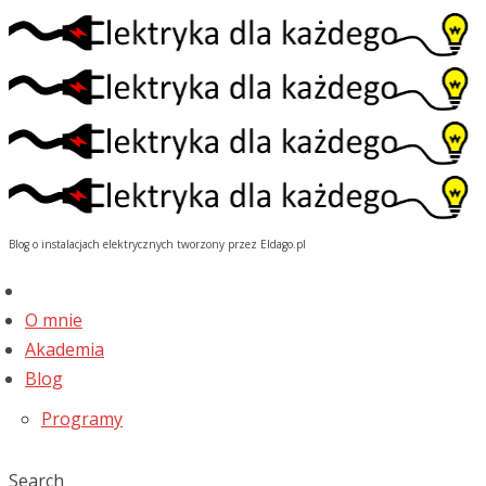
Blog o instalacjach elektrycznych tworzony przez Eldago.pl
O mnie
Akademia
Blog
Programy
Search