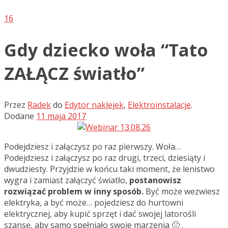
16
Gdy dziecko woła “Tato
ZAŁĄCZ światło”
Przez
Radek
do
Edytor naklejek
,
Elektroinstalacje
.
Dodane
11 maja 2017
Podejdziesz i załączysz po raz pierwszy. Woła…
Podejdziesz i załączysz po raz drugi, trzeci, dziesiąty i
dwudziesty. Przyjdzie w końcu taki moment, że lenistwo
wygra i zamiast załączyć światło,
postanowisz
rozwiązać problem w inny sposób.
Być może wezwiesz
elektryka, a być może… pojedziesz do hurtowni
elektrycznej, aby kupić sprzęt i dać swojej latorośli
szansę, aby samo spełniało swoje marzenia 🙂 .